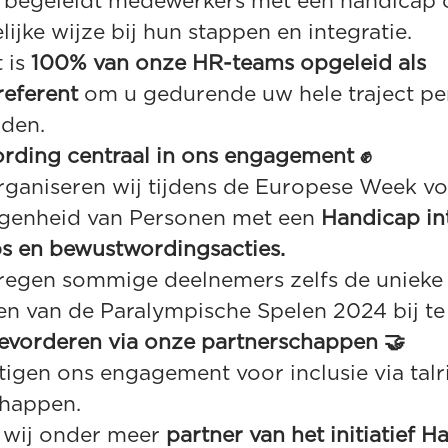
 begeleidt medewerkers met een handicap 
ijke wijze bij hun stappen en integratie.
 is
100% van onze HR-teams opgeleid als
eferent
om u gedurende uw hele traject pe
iden.
rding centraal in ons engagement ✊
organiseren wij tijdens de Europese Week v
genheid van Personen met een
Handicap in
s en bewustwordingsacties.
regen sommige deelnemers zelfs de unieke
en van de Paralympische Spelen 2024 bij t
bevorderen via onze partnerschappen 🤝
tigen ons engagement voor inclusie via talr
chappen.
 wij onder meer
partner van het initiatief 