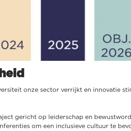
kheid
iteit onze sector verrijkt en innovatie stim
raject gericht op leiderschap en bewustwor
onferenties om een inclusieve cultuur te be