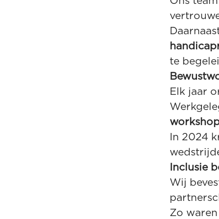
Ons team
vertrouwel
Daarnaast
handicapr
te begele
Bewustwo
Elk jaar 
Werkgele
workshop
In 2024 k
wedstrijd
Inclusie 
Wij beves
partners
Zo waren