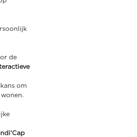
op
rsoonlijk
oor de
teractieve
 kans om
e wonen.
ijke
Handi’Cap