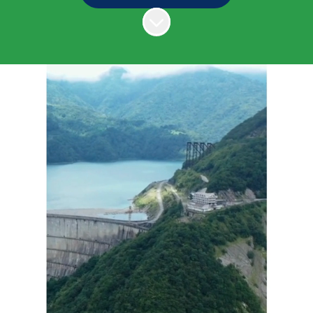
Zum Inhalt scrollen
Klicken Sie auf
"Connect"
Indem Sie auf "Connect" klicken,
können Sie:
👉 Ihre Initiativbewerbung einreichen
👉 Jobangebote erhalten, die Ihrem
Profil entsprechen