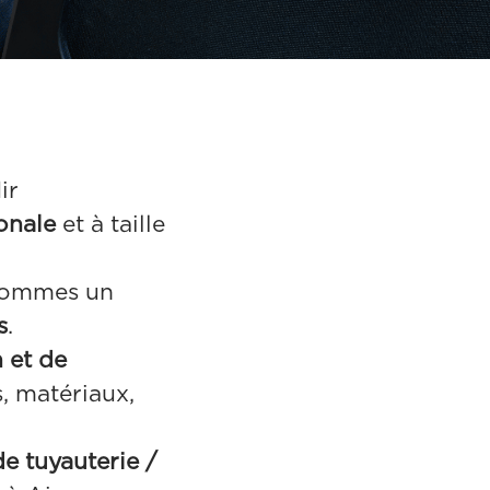
ir
ionale
et à taille
 sommes un
s
.
 et de
s, matériaux,
de tuyauterie /