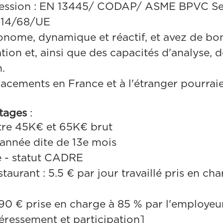
ression : EN 13445/ CODAP/ ASME BPVC Sec
14/68/UE
nome, dynamique et réactif, et avez de bo
on et, ainsi que des capacités d'analyse, d
.
acements en France et à l'étranger pourraien
ntages
:
tre 45K€ et 65K€ brut
’année dite de 13e mois
e - statut CADRE
staurant : 5.5 € par jour travaillé pris en c
.90 € prise en charge à 85 % par l'employeu
éressement et participation]