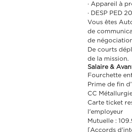
·
Appareil à p
·
DESP PED 20
Vous êtes Auto
de communicati
de négociation
De courts dépl
de la mission.
Salaire & Ava
Fourchette en
Prime de fin d
CC Métallurgi
Carte ticket re
l'employeur
Mutuelle : 109
[Accords d'int