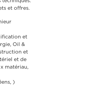
s techniques.
s et offres.
nieur
fication et
rgie, Oil &
struction et
ériel et de
ix matériau,
ens, )