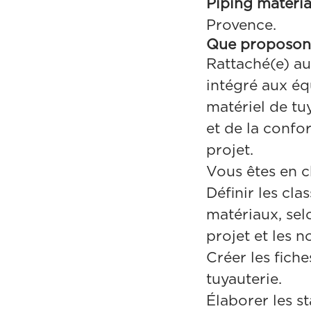
Piping materia
Provence.
Que proposon
Rattaché(e) au
intégré aux éq
matériel de tu
et de la confo
projet.
Vous êtes en c
Définir les cl
matériaux, sel
projet et les 
Créer les fich
tuyauterie.
Élaborer les s