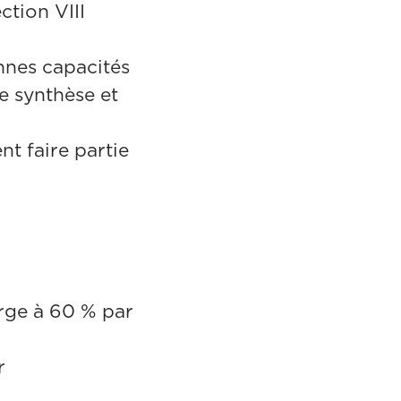
tion VIII
nnes capacités
e synthèse et
t faire partie
harge à 60 % par
r