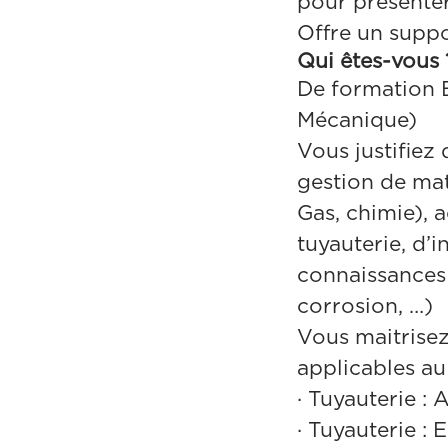
pour présenter
Offre un suppo
Qui êtes-vous 
De formation 
Mécanique)
Vous justifiez
gestion de maté
Gas, chimie), 
tuyauterie, d’
connaissances 
corrosion, …)
Vous maitrisez
applicables au
·
Tuyauterie :
A
·
Tuyauterie :