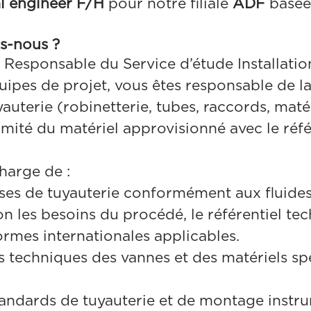
l engineer
F/H
pour notre filiale
ADF
basée
s-nous ?
 Responsable du Service d’étude Installatio
uipes de projet, vous êtes responsable de la
yauterie (robinetterie, tubes, raccords, maté
rmité du matériel approvisionné avec le réfé
harge de :
asses de tuyauterie conformément aux fluides
on les besoins du procédé, le référentiel te
normes internationales applicables.
es techniques des vannes et des matériels s
tandards de tuyauterie et de montage instr