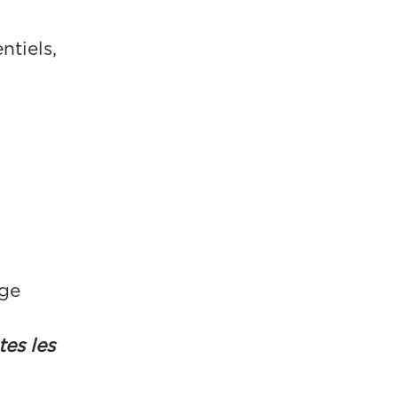
ntiels,
nge
tes les