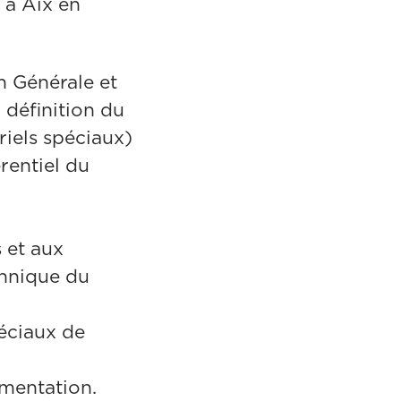
 à Aix en
n Générale et
 définition du
riels spéciaux)
rentiel du
 et aux
chnique du
péciaux de
umentation.