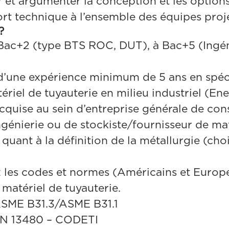
 et argumenter la conception et les option
rt technique à l’ensemble des équipes projet
?
Bac+2 (type BTS ROC, DUT), à Bac+5 (Ingé
 d’une expérience minimum de 5 ans en spéci
riel de tuyauterie en milieu industriel (Ene
acquise au sein d’entreprise générale de con
ingénierie ou de stockiste/fournisseur de mat
quant à la définition de la métallurgie (cho
 les codes et normes (Américains et Europé
 matériel de tuyauterie.
SME B31.3/ASME B31.1
 EN 13480 – CODETI