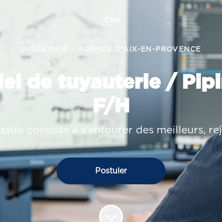
INGÉNIERIE
·
AGENCE D'AIX-EN-PROVENCE
iel de tuyauterie / Pip
F/H
ussite consiste à s'entourer des meilleurs, r
Postuler