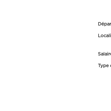
Dépa
Local
Salair
Type 