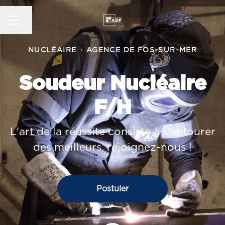
MENU CARRIÈRE
Changer la langue
NUCLÉAIRE
·
AGENCE DE FOS-SUR-MER
Soudeur Nucléaire
F/H
L'art de la réussite consiste à s'entourer
des meilleurs, rejoignez-nous !
Postuler