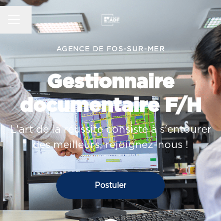
MENU CARRIÈRE
Changer la langue
AGENCE DE FOS-SUR-MER
Gestionnaire
documentaire F/H
L'art de la réussite consiste à s'entourer
des meilleurs, rejoignez-nous !
Postuler