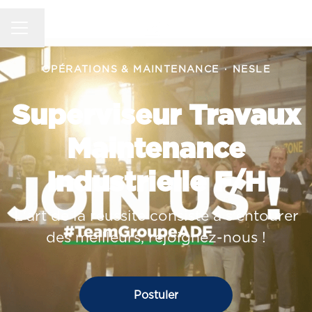
MENU CARRIÈRE
Changer la langue
OPÉRATIONS & MAINTENANCE
·
NESLE
Superviseur Travaux
Maintenance
Industrielle F/H
L'art de la réussite consiste à s'entourer
des meilleurs, rejoignez-nous !
Postuler