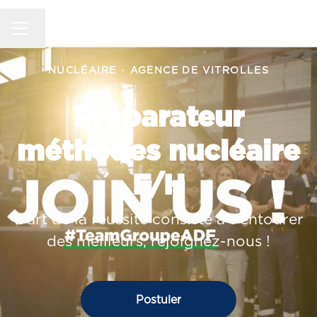
MENU CARRIÈRE
Changer la langue
NUCLÉAIRE
·
AGENCE DE VITROLLES
Préparateur
méthodes nucléaire
F/H
L'art de la réussite consiste à s'entourer
des meilleurs, rejoignez-nous !
Postuler