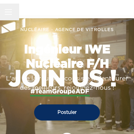
MENU CARRIÈRE
Changer la langue
NUCLÉAIRE
·
AGENCE DE VITROLLES
Ingénieur IWE
Nucléaire F/H
L'art de la réussite consiste à s'entourer
des meilleurs, rejoignez-nous !
Postuler