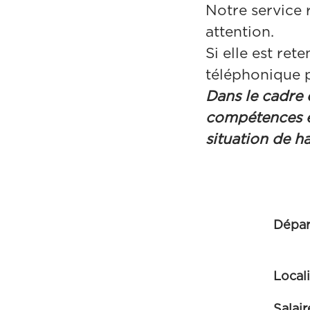
Notre service 
attention.
Si elle est re
téléphonique p
Dans le cadre 
compétences é
situation de h
Dépa
Local
Salai