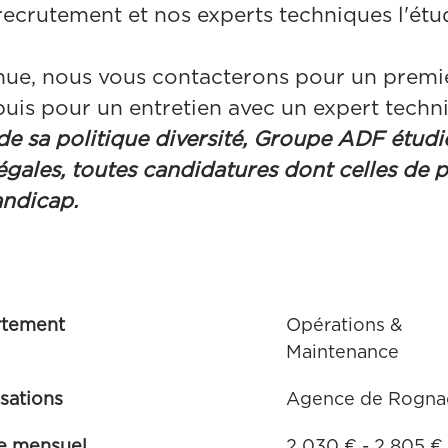
recrutement et nos experts techniques l'étu
tenue, nous vous contacterons pour un prem
uis pour un entretien avec un expert techn
de sa politique diversité, Groupe ADF étudie
gales, toutes candidatures dont celles de 
andicap.
rtement
Opérations &
Maintenance
isations
Agence de Rogna
re mensuel
2 030 € - 2 805 €