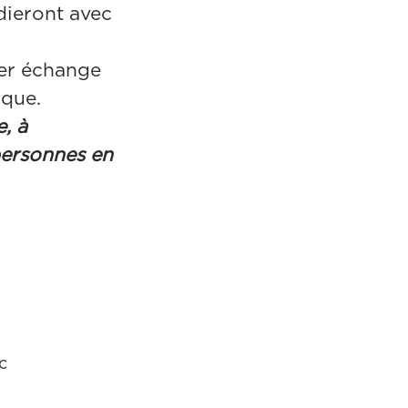
dieront avec
ier échange
ique.
, à
personnes en
c