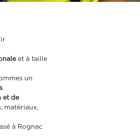
ir
ionale
et à taille
 sommes un
s
.
 et de
s, matériaux,
basé à Rognac