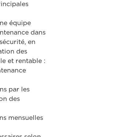
incipales
une équipe
intenance dans
sécurité, en
ation des
le et rentable :
ntenance
ons par les
ion des
ons mensuelles
essaires selon