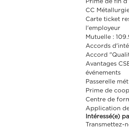
Prime de fin d
CC Métallurgi
Carte ticket re
l'employeur
Mutuelle : 109
Accords d'inté
Accord "Qualit
Avantages CSE 
événements
Passerelle méti
Prime de coop
Centre de form
Application d
Intéressé(e) p
Transmettez-n