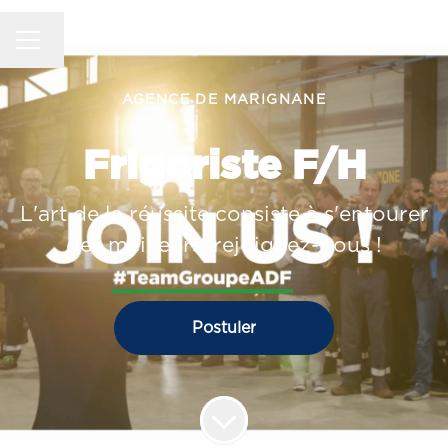
MENU CARRIÈRE
Changer la langue
AGENCE DE MARIGNANE
Frigoriste F/H
L'art de la réussite consiste à s'entourer
des meilleurs, rejoignez-nous !
Postuler