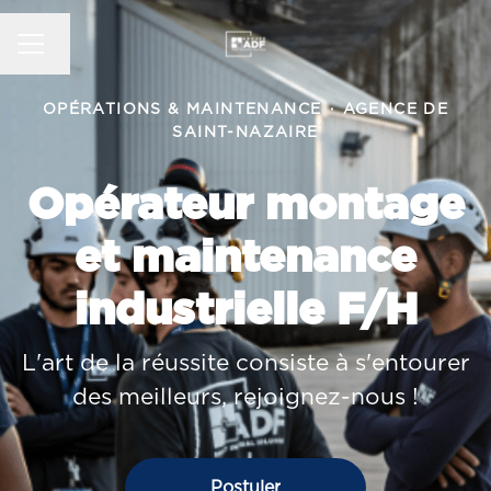
MENU CARRIÈRE
Changer la langue
OPÉRATIONS & MAINTENANCE
·
AGENCE DE
SAINT-NAZAIRE
Opérateur montage
et maintenance
industrielle F/H
L'art de la réussite consiste à s'entourer
des meilleurs, rejoignez-nous !
Postuler