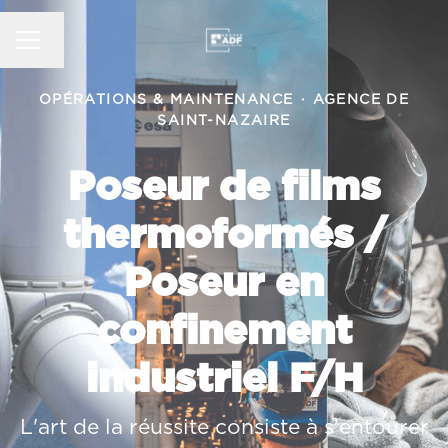
MENU CARRIÈRE
Changer la langue
OPÉRATIONS & MAINTENANCE
·
AGENCE DE
SAINT-NAZAIRE
Poseur de films
thermoformés /
Poseur en
confinement
industriel F/H
L'art de la réussite consiste à s'entourer