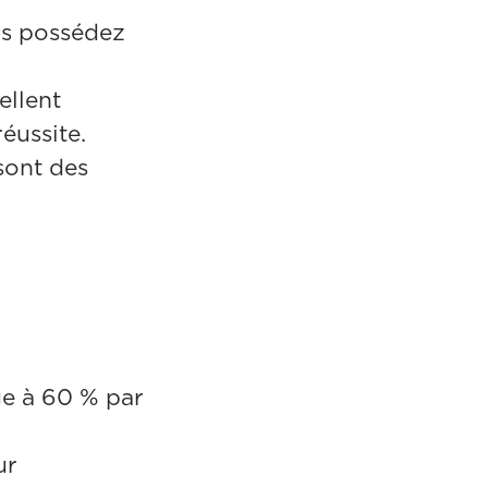
us possédez
ellent
éussite.
sont des
rge à 60 % par
ur