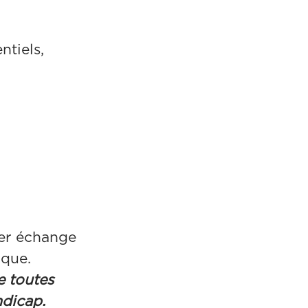
ntiels,
ier échange
ique.
e toutes
ndicap.