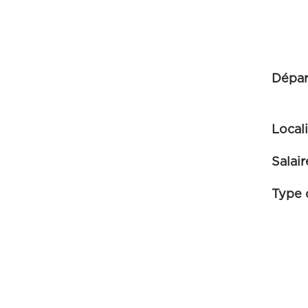
Dépa
Local
Salair
Type 