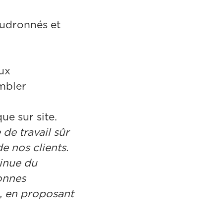
audronnés et
aux
embler
e sur site.
de travail sûr
e nos clients.
tinue du
onnes
e, en proposant