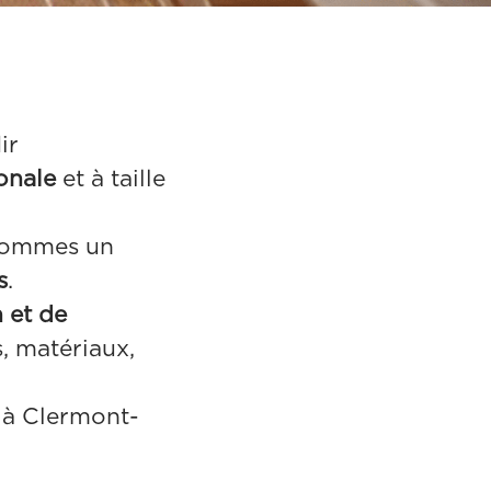
ir
ionale
et à taille
 sommes un
s
.
 et de
s, matériaux,
à Clermont-