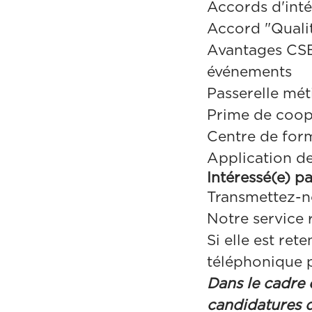
Accords d'inté
Accord "Qualit
Avantages CSE 
événements
Passerelle méti
Prime de coop
Centre de form
Application d
Intéressé(e) p
Transmettez-n
Notre service 
Si elle est re
téléphonique p
Dans le cadre 
candidatures d