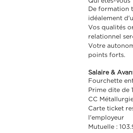
Qui êtes-vous 
De formation 
idéalement d'u
Vos qualités or
relationnel se
Votre autonomi
points forts.
Salaire & Ava
Fourchette en
Prime dite de 
CC Métallurgi
Carte ticket re
l'employeur
Mutuelle : 103