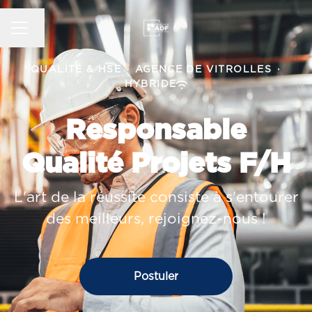
MENU CARRIÈRE
Changer la langue
QUALITÉ & HSE
·
AGENCE DE VITROLLES
·
HYBRIDE
Responsable
Qualité Projets F/H
L'art de la réussite consiste à s'entourer
des meilleurs, rejoignez-nous !
Postuler