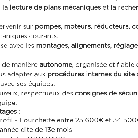
 la
lecture de plans mécaniques
et la reche
ervenir sur
pompes, moteurs, réducteurs, c
aniques courants.
ise avec les
montages, alignements, réglage
z de manière
autonome
, organisée et fiable 
us adapter aux
procédures internes du site
vec ses équipes.
oureux, respectueux des
consignes de sécuri
quipe.
ntages
:
profil - Fourchette entre 25 600€ et 34 500
’année dite de 13e mois