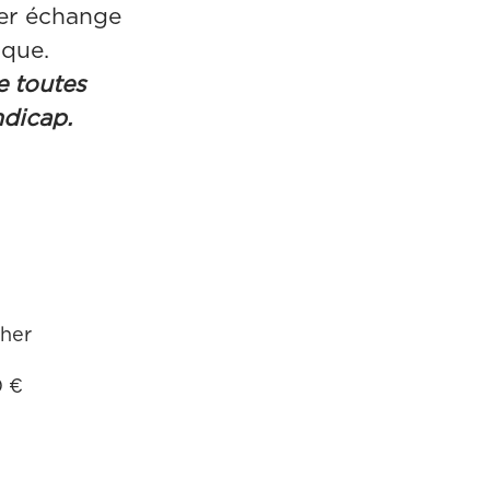
ier échange
ique.
e toutes
ndicap.
cher
0 €