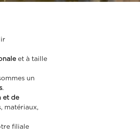
ir
ionale
et à taille
s sommes un
s
.
 et de
s, matériaux,
re filiale