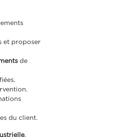
pements
es et proposer
ements
de
fiées.
rvention.
mations
s du client.
strielle
.