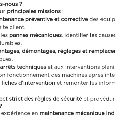
s-nous ?
our
principales missions
:
ntenance préventive et corrective
des équi
ite client.
 les
pannes mécaniques
, identifier les caus
durables.
ntages, démontages, réglages et remplac
ques.
arrêts techniques
et aux interventions plani
on fonctionnement des machines après inte
s
fiches d’intervention
et remonter les infor
ect strict des règles de sécurité
et procédure
?
 expérience en
maintenance mécanique indu