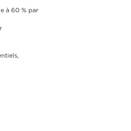
rge à 60 % par
r
ntiels,