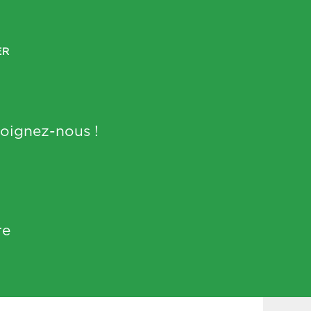
ER
ejoignez-nous !
re