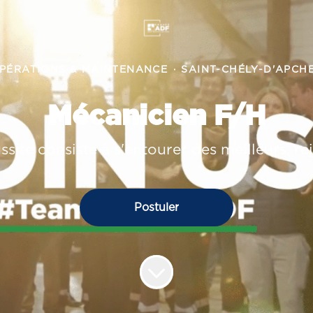
PÉRATIONS & MAINTENANCE
·
SAINT-CHÉLY-D'APCH
Mécanicien F/H
ussite consiste à s'entourer des meilleurs, r
Postuler