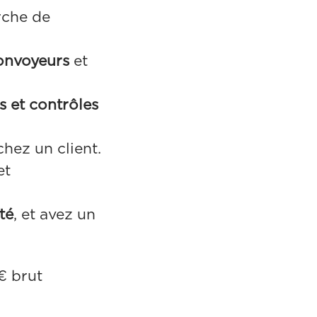
rche de
onvoyeurs
et
s et contrôles
chez un client.
et
té
, et avez un
€ brut