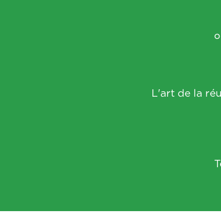
O
L'art de la ré
T