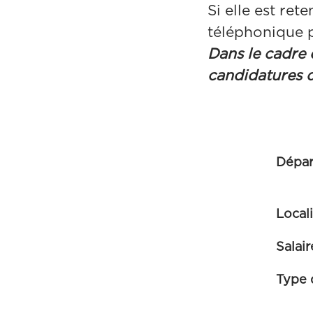
Si elle est re
téléphonique p
Dans le cadre 
candidatures d
Dépa
Local
Salair
Type 