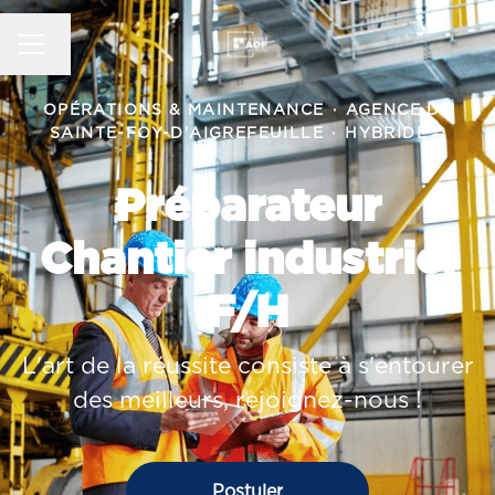
MENU CARRIÈRE
Changer la langue
OPÉRATIONS & MAINTENANCE
·
AGENCE DE
SAINTE-FOY-D'AIGREFEUILLE
·
HYBRIDE
Préparateur
Chantier industriel
F/H
L'art de la réussite consiste à s'entourer
des meilleurs, rejoignez-nous !
Postuler