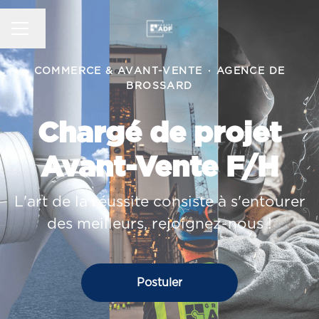
MENU CARRIÈRE
Changer la langue
COMMERCE & AVANT-VENTE
·
AGENCE DE
BROSSARD
Chargé de projet
Avant-Vente F/H
L'art de la réussite consiste à s'entourer
des meilleurs, rejoignez-nous !
Postuler